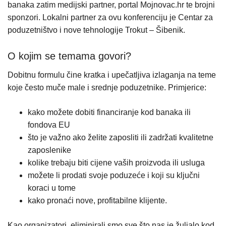
banaka zatim medijski partner, portal Mojnovac.hr te brojni
sponzori. Lokalni partner za ovu konferenciju je Centar za
poduzetništvo i nove tehnologije Trokut – Šibenik.
O kojim se temama govori?
Dobitnu formulu čine kratka i upečatljiva izlaganja na teme
koje često muče male i srednje poduzetnike. Primjerice:
kako možete dobiti financiranje kod banaka ili
fondova EU
što je važno ako želite zaposliti ili zadržati kvalitetne
zaposlenike
kolike trebaju biti cijene vaših proizvoda ili usluga
možete li prodati svoje poduzeće i koji su ključni
koraci u tome
kako pronaći nove, profitabilne klijente.
Kao organizatori, eliminirali smo sve što nas je žuljalo kod