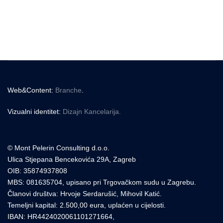
Web&Content:
Branche
.
Vizualni identitet:
Dizajn Kancelarija.
© Mont Pelerin Consulting d.o.o.
Ulica Stjepana Bencekovića 29A, Zagreb
OIB: 35874937808
MBS: 081635704, upisano pri Trgovačkom sudu u Zagrebu.
Članovi društva: Hrvoje Serdarušić, Mihovil Katić.
Temeljni kapital: 2.500,00 eura, uplaćen u cijelosti.
IBAN: HR4424020061101271664,