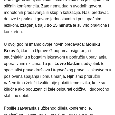
sličnih konferencija. Zato nema dugih uvodnih govora,
monotonih predavanja ili skupih kotizacija. Naši predavači
dolaze iz prakse i govore jednostavnim i pristupačnim
jezikom. Izlaganja traju
do 15 minuta
te su vrlo praktična i
konkretna.
U ovoj godini imamo dvoje novih predavača:
Moniku
Brzović
, članicu Uprave Groupama osiguranja i
stručnjakinju s bogatim iskustvom u području upravljanja
operativnim rizicima. Tu je i
Lovro Badžim
, odvjetnik te
specijalist prava društava i trgovačkog prava, s iskustvom u
poslovima spajanja i preuzimanja. Njih smo pridružili
našem timu želeći kvalitetnije pokriti teme rizika, koje su
ključne ako poduzetnici žele osigurati održivu i dugoročno
stabilnu dobit.
Poslije zatvaranja službenog dijela konferencije,
predviđeno je vrijeme za umrežavanje i razmjenu