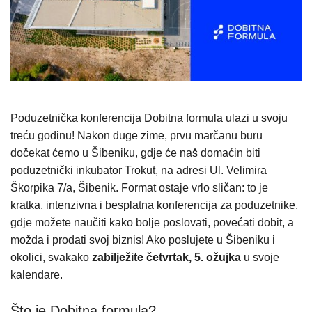
Poduzetnička konferencija Dobitna formula ulazi u svoju
treću godinu! Nakon duge zime, prvu marčanu buru
dočekat ćemo u Šibeniku, gdje će naš domaćin biti
poduzetnički inkubator Trokut, na adresi Ul. Velimira
Škorpika 7/a, Šibenik. Format ostaje vrlo sličan: to je
kratka, intenzivna i besplatna konferencija za poduzetnike,
gdje možete naučiti kako bolje poslovati, povećati dobit, a
možda i prodati svoj biznis! Ako poslujete u Šibeniku i
okolici, svakako
zabilježite četvrtak, 5. ožujka
u svoje
kalendare.
Što je Dobitna formula?