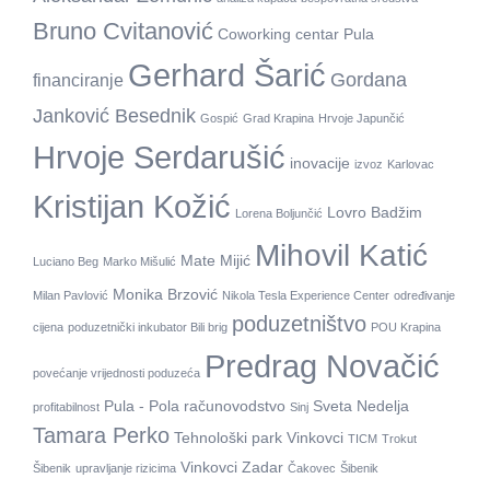
Bruno Cvitanović
Coworking centar Pula
Gerhard Šarić
Gordana
financiranje
Janković Besednik
Gospić
Grad Krapina
Hrvoje Japunčić
Hrvoje Serdarušić
inovacije
izvoz
Karlovac
Kristijan Kožić
Lovro Badžim
Lorena Boljunčić
Mihovil Katić
Mate Mijić
Luciano Beg
Marko Mišulić
Monika Brzović
Milan Pavlović
Nikola Tesla Experience Center
određivanje
poduzetništvo
cijena
poduzetnički inkubator Bili brig
POU Krapina
Predrag Novačić
povećanje vrijednosti poduzeća
Pula - Pola
računovodstvo
Sveta Nedelja
profitabilnost
Sinj
Tamara Perko
Tehnološki park Vinkovci
TICM
Trokut
Vinkovci
Zadar
Šibenik
upravljanje rizicima
Čakovec
Šibenik