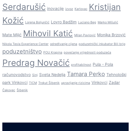
Serdarušić
Kristijan
inovacije
izvoz
Karlovac
Kožić
Lovro Badžim
Lorena Boljunčić
Luciano Beg
Marko Mišulić
Mihovil Katić
Mate Mijić
Monika Brzović
Milan Pavlović
Nikola Tesla Experience Center
određivanje cijena
poduzetnički inkubator Bili brig
poduzetništvo
POU Krapina
povećanje vrijednosti poduzeća
Predrag Novačić
Pula - Pola
profitabilnost
Tamara Perko
računovodstvo
Sveta Nedelja
Tehnološki
Sinj
park Vinkovci
Vinkovci
Zadar
TICM
Trokut Šibenik
upravljanje rizicima
Čakovec
Šibenik