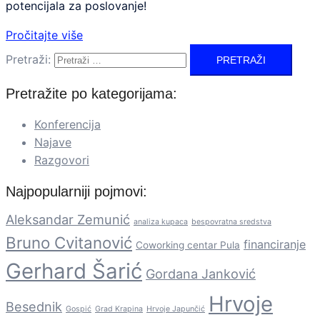
potencijala za poslovanje!
Pročitajte više
Pretraži:
Pretražite po kategorijama:
Konferencija
Najave
Razgovori
Najpopularniji pojmovi:
Aleksandar Zemunić
analiza kupaca
bespovratna sredstva
Bruno Cvitanović
financiranje
Coworking centar Pula
Gerhard Šarić
Gordana Janković
Hrvoje
Besednik
Gospić
Grad Krapina
Hrvoje Japunčić