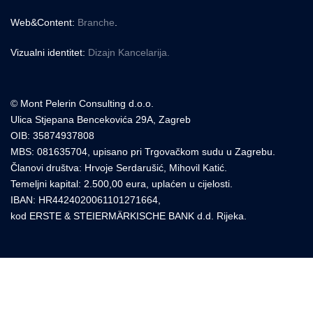
Web&Content:
Branche
.
Vizualni identitet:
Dizajn Kancelarija.
© Mont Pelerin Consulting d.o.o.
Ulica Stjepana Bencekovića 29A, Zagreb
OIB: 35874937808
MBS: 081635704, upisano pri Trgovačkom sudu u Zagrebu.
Članovi društva: Hrvoje Serdarušić, Mihovil Katić.
Temeljni kapital: 2.500,00 eura, uplaćen u cijelosti.
IBAN: HR4424020061101271664,
kod ERSTE & STEIERMÄRKISCHE BANK d.d. Rijeka.