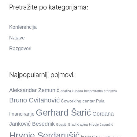
Pretražite po kategorijama:
Konferencija
Najave
Razgovori
Najpopularniji pojmovi:
Aleksandar Zemunić
analiza kupaca
bespovratna sredstva
Bruno Cvitanović
Coworking centar Pula
Gerhard Šarić
Gordana
financiranje
Janković Besednik
Gospić
Grad Krapina
Hrvoje Japunčić
Hrvoje Serdarušić