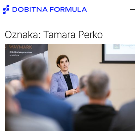
Skip
Togg
to
men
content
Oznaka:
Tamara Perko