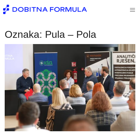
Skip
Tog
to
men
content
Oznaka:
Pula – Pola