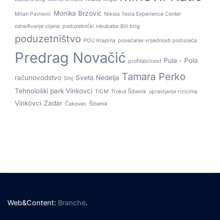
Monika Brzović
Milan Pavlović
Nikola Tesla Experience Center
određivanje cijena
poduzetnički inkubator Bili brig
poduzetništvo
POU Krapina
povećanje vrijednosti poduzeća
Predrag Novačić
Pula - Pola
profitabilnost
Tamara Perko
računovodstvo
Sveta Nedelja
Sinj
Tehnološki park Vinkovci
TICM
Trokut Šibenik
upravljanje rizicima
Vinkovci
Zadar
Čakovec
Šibenik
Web&Content:
Branche
.