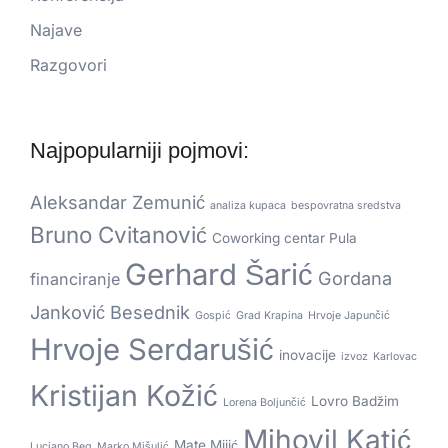
Najave
Razgovori
Najpopularniji pojmovi:
Aleksandar Zemunić
analiza kupaca
bespovratna sredstva
Bruno Cvitanović
Coworking centar Pula
Gerhard Šarić
Gordana
financiranje
Janković Besednik
Gospić
Grad Krapina
Hrvoje Japunčić
Hrvoje Serdarušić
inovacije
izvoz
Karlovac
Kristijan Kožić
Lovro Badžim
Lorena Boljunčić
Mihovil Katić
Mate Mijić
Luciano Beg
Marko Mišulić