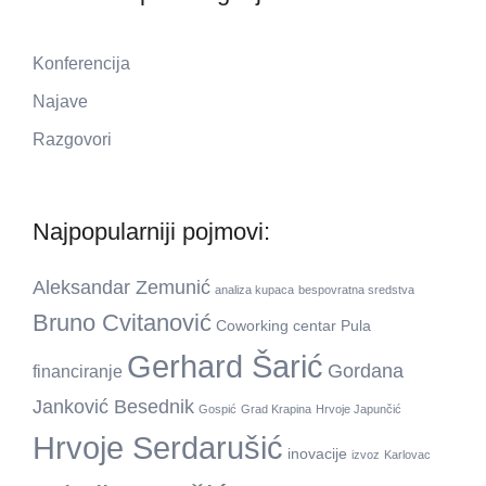
Konferencija
Najave
Razgovori
Najpopularniji pojmovi:
Aleksandar Zemunić
analiza kupaca
bespovratna sredstva
Bruno Cvitanović
Coworking centar Pula
Gerhard Šarić
Gordana
financiranje
Janković Besednik
Gospić
Grad Krapina
Hrvoje Japunčić
Hrvoje Serdarušić
inovacije
izvoz
Karlovac