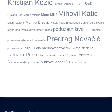
Kristijan Kožić
Lovro Badžim
Lorena Boljunčić
Mihovil Katić
Mate Mijić
Luciano Beg
Marko Mišulić
Monika Brzović
Milan Pavlović
Nikola Tesla Experience Center
određivanje
poduzetništvo
cijena
poduzetnički inkubator Bili brig
POU Krapina
Predrag Novačić
povećanje vrijednosti poduzeća
Pula - Pola
računovodstvo
Sveta Nedelja
profitabilnost
Sinj
Tamara Perko
Tehnološki park Vinkovci
TICM
Trokut
Vinkovci
Zadar
Šibenik
upravljanje rizicima
Čakovec
Šibenik